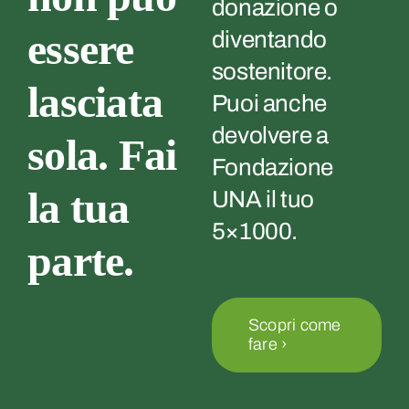
donazione o
essere
diventando
sostenitore.
lasciata
Puoi anche
devolvere a
sola. Fai
Fondazione
la tua
UNA il tuo
5×1000.
parte.
Scopri come
fare ›