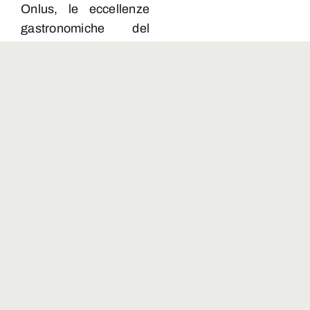
Onlus, le eccellenze
gastronomiche del
territorio: «La carne di
selvaggina, alimento
tanto pregiato quanto
sottovalutato — ha
spiegato — è sana ed
ecocompatibile. Al
tema è dedicato uno
dei progetti seguiti
dalla Fondazione UNA
insieme all’Università
di Scienze
Gastronomiche di
Pollenzo, al
Dipartimento di