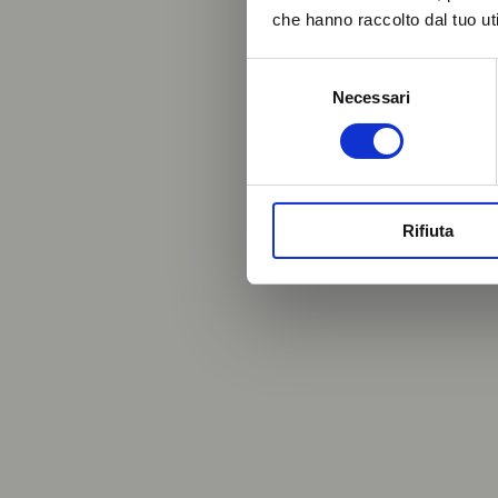
che hanno raccolto dal tuo uti
Selezione
Necessari
del
consenso
Rifiuta