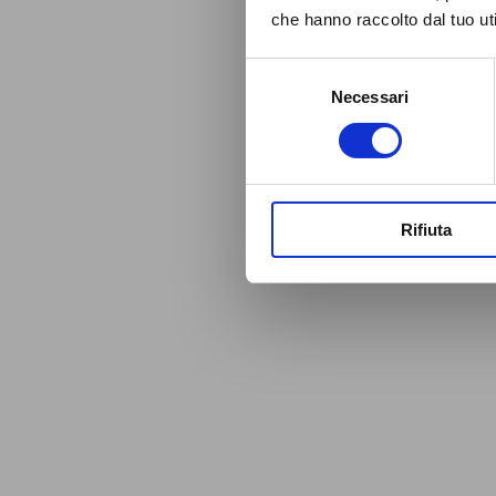
che hanno raccolto dal tuo uti
Selezione
Necessari
del
consenso
Rifiuta