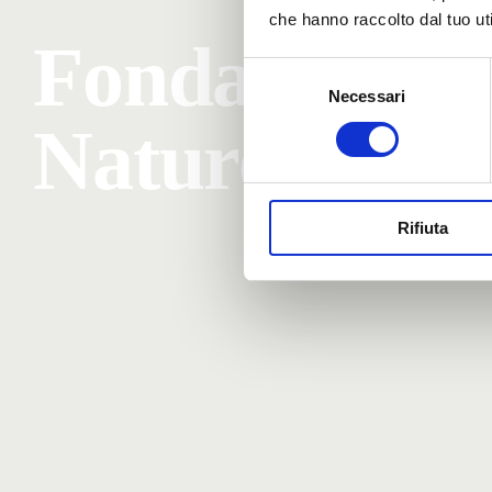
che hanno raccolto dal tuo uti
Fondazione 
Selezione
Necessari
del
consenso
Nature, Env
Rifiuta